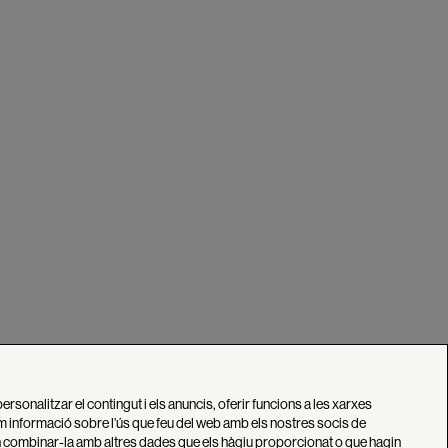
personalitzar el contingut i els anuncis, oferir funcions a les xarxes
tim informació sobre l’ús que feu del web amb els nostres socis de
den combinar-la amb altres dades que els hàgiu proporcionat o que hagin