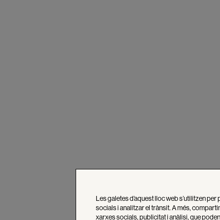
Les galetes d’aquest lloc web s’utilitzen per 
socials i analitzar el trànsit. A més, compar
xarxes socials, publicitat i anàlisi, que po