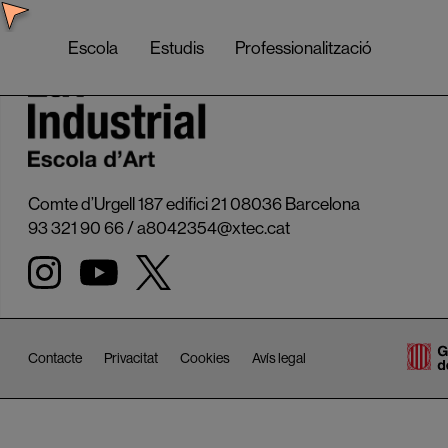
Escola
Estudis
Professionalització
Comte d’Urgell 187 edifici 21 08036 Barcelona
93 321 90 66
/
a8042354@xtec.cat
Contacte
Privacitat
Cookies
Avís legal