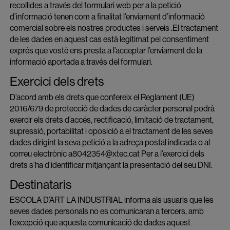
recollides a través del formulari web per a la petició
d’informació tenen com a finalitat l’enviament d’informació
comercial sobre els nostres productes i serveis .El tractament
de les dades en aquest cas està legitimat pel consentiment
exprés que vostè ens presta a l’acceptar l’enviament de la
informació aportada a través del formulari.
Exercici dels drets
D’acord amb els drets que confereix el Reglament (UE)
2016/679 de protecció de dades de caràcter personal podrà
exercir els drets d’accés, rectificació, limitació de tractament,
supressió, portabilitat i oposició a el tractament de les seves
dades dirigint la seva petició a la adreça postal indicada o al
correu electrònic a8042354@xtec.cat Per a l’exercici dels
drets s’ha d’identificar mitjançant la presentació del seu DNI.
Destinataris
ESCOLA D’ART LA INDUSTRIAL informa als usuaris que les
seves dades personals no es comunicaran a tercers, amb
l’excepció que aquesta comunicació de dades aquest