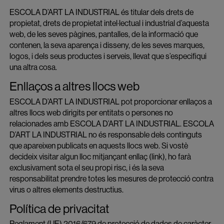
ESCOLA D’ART LA INDUSTRIAL és titular dels drets de
propietat, drets de propietat intel·lectual i industrial d’aquesta
web, de les seves pàgines, pantalles, de la informació que
contenen, la seva aparença i disseny, de les seves marques,
logos, i dels seus productes i serveis, llevat que s’especifiqui
una altra cosa.
Enllaços a altres llocs web
ESCOLA D’ART LA INDUSTRIAL pot proporcionar enllaços a
altres llocs web dirigits per entitats o persones no
relacionades amb ESCOLA D’ART LA INDUSTRIAL. ESCOLA
D’ART LA INDUSTRIAL no és responsable dels continguts
que apareixen publicats en aquests llocs web. Si vostè
decideix visitar algun lloc mitjançant enllaç (link), ho farà
exclusivament sota el seu propi risc, i és la seva
responsabilitat prendre totes les mesures de protecció contra
virus o altres elements destructius.
Política de privacitat
Reglament (UE) 2016/679 de protecció de dades de caràcter