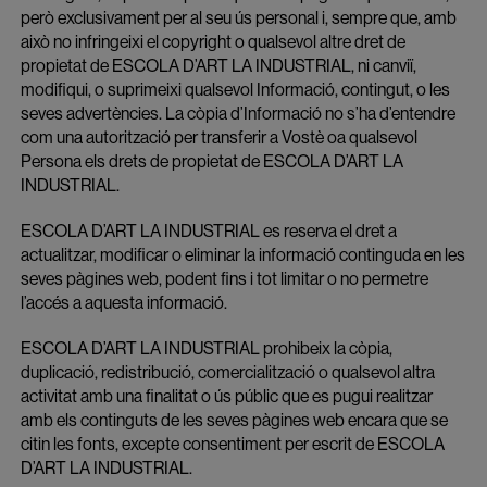
però exclusivament per al seu ús personal i, sempre que, amb
això no infringeixi el copyright o qualsevol altre dret de
propietat de ESCOLA D’ART LA INDUSTRIAL, ni canviï,
modifiqui, o suprimeixi qualsevol Informació, contingut, o les
seves advertències. La còpia d’Informació no s’ha d’entendre
com una autorització per transferir a Vostè oa qualsevol
Persona els drets de propietat de ESCOLA D’ART LA
INDUSTRIAL.
ESCOLA D’ART LA INDUSTRIAL es reserva el dret a
actualitzar, modificar o eliminar la informació continguda en les
seves pàgines web, podent fins i tot limitar o no permetre
l’accés a aquesta informació.
ESCOLA D’ART LA INDUSTRIAL prohibeix la còpia,
duplicació, redistribució, comercialització o qualsevol altra
activitat amb una finalitat o ús públic que es pugui realitzar
amb els continguts de les seves pàgines web encara que se
citin les fonts, excepte consentiment per escrit de ESCOLA
D’ART LA INDUSTRIAL.