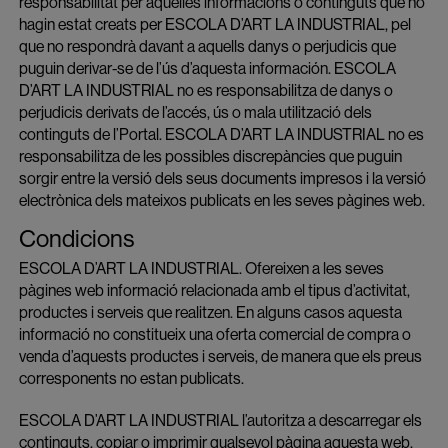
responsabilitat per aquelles informacions o continguts que no
hagin estat creats per ESCOLA D’ART LA INDUSTRIAL, pel
que no respondrà davant a aquells danys o perjudicis que
puguin derivar-se de l’ús d’aquesta información. ESCOLA
D’ART LA INDUSTRIAL no es responsabilitza de danys o
perjudicis derivats de l’accés, ús o mala utilització dels
continguts de l’Portal. ESCOLA D’ART LA INDUSTRIAL no es
responsabilitza de les possibles discrepàncies que puguin
sorgir entre la versió dels seus documents impresos i la versió
electrònica dels mateixos publicats en les seves pàgines web.
Condicions
ESCOLA D’ART LA INDUSTRIAL. Ofereixen a les seves
pàgines web informació relacionada amb el tipus d’activitat,
productes i serveis que realitzen. En alguns casos aquesta
informació no constitueix una oferta comercial de compra o
venda d’aquests productes i serveis, de manera que els preus
corresponents no estan publicats.
ESCOLA D’ART LA INDUSTRIAL l’autoritza a descarregar els
continguts, copiar o imprimir qualsevol pàgina aquesta web,