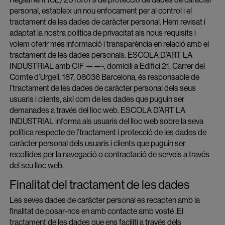
personal, estableix un nou enfocament per al control i el
tractament de les dades de caràcter personal. Hem revisat i
adaptat la nostra política de privacitat als nous requisits i
volem oferir més informació i transparència en relació amb el
tractament de les dades personals. ESCOLA D’ART LA
INDUSTRIAL amb CIF ——-, domicili a Edifici 21, Carrer del
Comte d’Urgell, 187, 08036 Barcelona, és responsable de
l’tractament de les dades de caràcter personal dels seus
usuaris i clients, així com de les dades que puguin ser
demanades a través del lloc web. ESCOLA D’ART LA
INDUSTRIAL informa als usuaris del lloc web sobre la seva
política respecte de l’tractament i protecció de les dades de
caràcter personal dels usuaris i clients que puguin ser
recollides per la navegació o contractació de serveis a través
del seu lloc web.
Finalitat del tractament de les dades
Les seves dades de caràcter personal es recapten amb la
finalitat de posar-nos en amb contacte amb vosté .El
tractament de les dades que ens faciliti a través dels