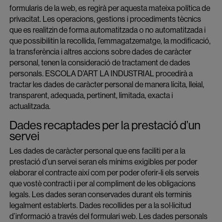
formularis de la web, es regirà per aquesta mateixa política de
privacitat. Les operacions, gestions i procediments tècnics
que es realitzin de forma automatitzada o no automatitzada i
que possibilitin la recollida, l’emmagatzematge, la modificació,
la transferència i altres accions sobre dades de caràcter
personal, tenen la consideració de tractament de dades
personals. ESCOLA D’ART LA INDUSTRIAL procedirà a
tractar les dades de caràcter personal de manera lícita, lleial,
transparent, adequada, pertinent, limitada, exacta i
actualitzada.
Dades recaptades per la prestació d’un
servei
Les dades de caràcter personal que ens faciliti per a la
prestació d’un servei seran els mínims exigibles per poder
elaborar el contracte així com per poder oferir-li els serveis
que vostè contracti i per al compliment de les obligacions
legals. Les dades seran conservades durant els terminis
legalment establerts. Dades recollides per a la sol·licitud
d’informació a través del formulari web. Les dades personals