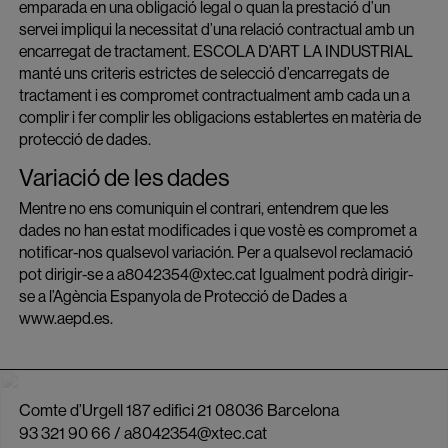
emparada en una obligació legal o quan la prestació d’un
servei impliqui la necessitat d’una relació contractual amb un
encarregat de tractament. ESCOLA D’ART LA INDUSTRIAL
manté uns criteris estrictes de selecció d’encarregats de
tractament i es compromet contractualment amb cada un a
complir i fer complir les obligacions establertes en matèria de
protecció de dades.
Variació de les dades
Mentre no ens comuniquin el contrari, entendrem que les
dades no han estat modificades i que vostè es compromet a
notificar-nos qualsevol variación. Per a qualsevol reclamació
pot dirigir-se a a8042354@xtec.cat Igualment podrà dirigir-
se a l’Agència Espanyola de Protecció de Dades a
www.aepd.es.
Comte d’Urgell 187 edifici 21 08036 Barcelona
93 321 90 66
/
a8042354@xtec.cat