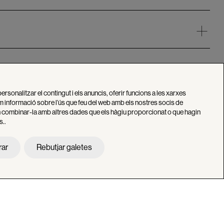
personalitzar el contingut i els anuncis, oferir funcions a les xarxes
tim informació sobre l’ús que feu del web amb els nostres socis de
den combinar-la amb altres dades que els hàgiu proporcionat o que hagin
s..
rar
Rebutjar galetes