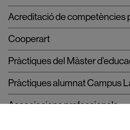
Acreditació de competències 
Cooperart
Pràctiques del Màster d’educa
Pràctiques alumnat Campus La
Associacions professionals