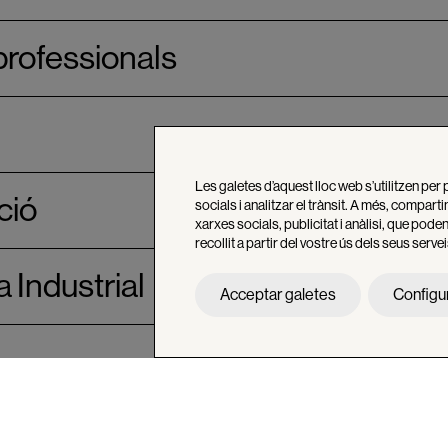
professionals
Les galetes d’aquest lloc web s’utilitzen per 
ció
socials i analitzar el trànsit. A més, compar
xarxes socials, publicitat i anàlisi, que po
recollit a partir del vostre ús dels seus servei
 Industrial
Acceptar galetes
Configu