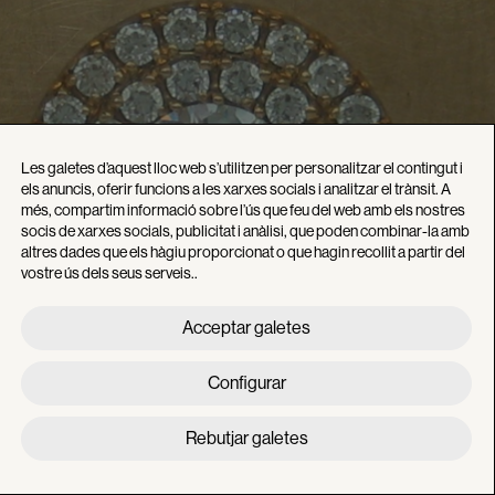
Les galetes d’aquest lloc web s’utilitzen per personalitzar el contingut i
els anuncis, oferir funcions a les xarxes socials i analitzar el trànsit. A
més, compartim informació sobre l’ús que feu del web amb els nostres
socis de xarxes socials, publicitat i anàlisi, que poden combinar-la amb
altres dades que els hàgiu proporcionat o que hagin recollit a partir del
vostre ús dels seus serveis..
Acceptar galetes
Configurar
Rebutjar galetes
Monogràfics