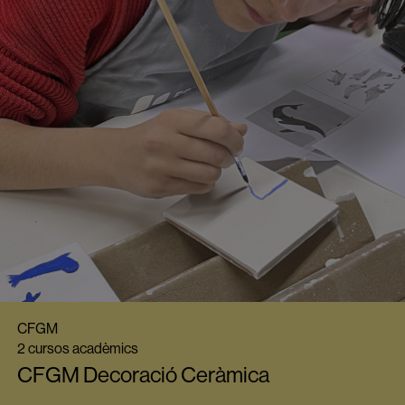
CFGM
2 cursos acadèmics
CFGM Decoració Ceràmica