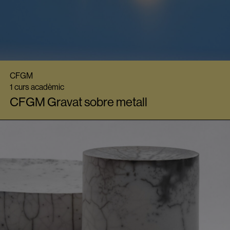
CFGM
1 curs acadèmic
CFGM Gravat sobre metall