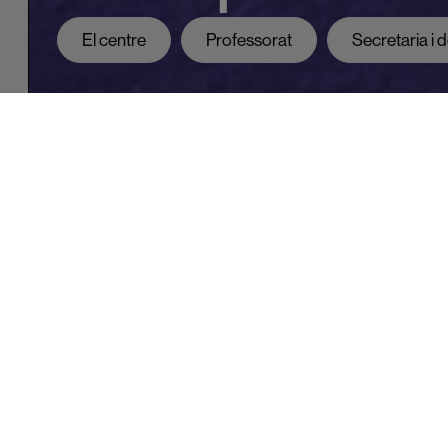
El centre
Professorat
Secretaria i
COCOBE
Als centres educatius el coordinador o coordinadora de co
desenvolupa les funcions per impulsar la coeducació en la 
protegir l’alumnat davant de situacions de violència i vetlla
Contacteu amb nosaltres: cocobe@artlaindustrial.cat
Les funcions del coordinador o coordinadora de coeducació
Coordinar amb la direcció del centre educatiu el proje
totes les actuacions relacionades amb el desplegamen