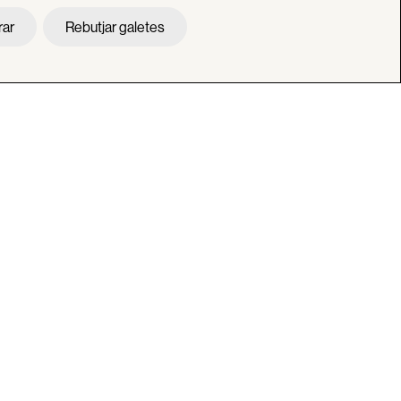
rar
Rebutjar galetes
Contacte
Àrea Privada
direcció del centre i
ntre educatiu,