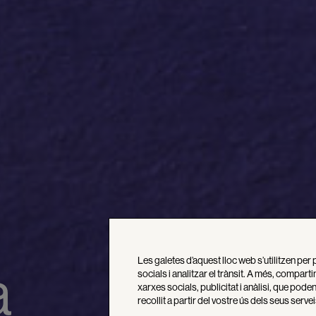
Les galetes d’aquest lloc web s’utilitzen per 
a
socials i analitzar el trànsit. A més, compar
xarxes socials, publicitat i anàlisi, que po
recollit a partir del vostre ús dels seus servei