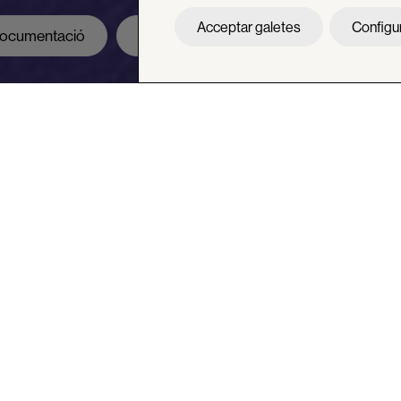
Acceptar galetes
Configu
 documentació
Biblioteca
COCOBE
+ Espai Lila
educació, convivència i benestar treballa conjuntament amb la 
comunitat educativa, promoure la convivència positiva en el ce
r pel benestar emocional de l’alumnat.
, convivència i benestar de l’alumnat són:
cte de convivència i
t de les seves