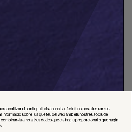
personalitzar el contingut i els anuncis, oferir funcions a les xarxes
tim informació sobre l’ús que feu del web amb els nostres socis de
den combinar-la amb altres dades que els hàgiu proporcionat o que hagin
s..