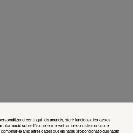
personalitzar el contingut i els anuncis, oferir funcions a les xarxes
tim informació sobre l’ús que feu del web amb els nostres socis de
den combinar-la amb altres dades que els hàgiu proporcionat o que hagin