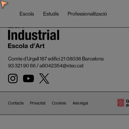
Escola
Estudis
Professionalització
Comte d’Urgell 187 edifici 21 08036 Barcelona
93 321 90 66
/
a8042354@xtec.cat
Contacte
Privacitat
Cookies
Avís legal