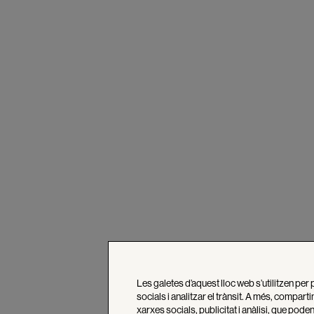
Les galetes d’aquest lloc web s’utilitzen per 
socials i analitzar el trànsit. A més, compar
xarxes socials, publicitat i anàlisi, que po