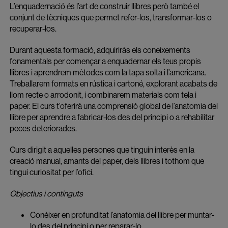
L’enquadernació és l’art de construir llibres però també el
conjunt de tècniques que permet refer-los, transformar-los o
recuperar-los.
Durant aquesta formació, adquiriràs els coneixements
fonamentals per començar a enquadernar els teus propis
llibres i aprendrem mètodes com la tapa solta i l’americana.
Treballarem formats en rústica i cartoné, explorant acabats de
llom recte o arrodonit, i combinarem materials com tela i
paper. El curs t’oferirà una comprensió global de l’anatomia del
llibre per aprendre a fabricar-los des del principi o a rehabilitar
peces deteriorades.
Curs dirigit a aquelles persones que tinguin interès en la
creació manual, amants del paper, dels llibres i tothom que
tingui curiositat per l’ofici.
Objectius i continguts
Conèixer en profunditat l’anatomia del llibre per muntar-
lo des del principi o per reparar-lo.